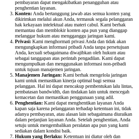
pembayaran dapat mengakibatkan penangguhan atau
penghentian layanan.
Konten:
Anda bertanggung jawab atas semua konten yang
dikirimkan melalui akun Anda, termasuk segala pelanggaran
hak kekayaan intelektual atau materi cabul. Kami berhak
memantau dan memblokir konten apa pun yang dianggap
melanggar hukum atau mengganggu jaringan kami.
Privasi:
Kami menghormati privasi Anda dan tidak akan
mengungkapkan informasi pribadi Anda tanpa persetujuan
Anda, kecuali sebagaimana diwajibkan oleh hukum atau
sebagai tanggapan atas perintah pengadilan. Kami dapat
mengumpulkan dan menggunakan informasi non-pribadi
untuk tujuan manajemen jaringan.
Manajemen Jaringan:
Kami berhak mengelola jaringan
kami untuk memastikan kinerja optimal bagi semua
pelanggan. Hal ini dapat mencakup pembentukan lalu lintas,
pembatasan bandwidth, dan tindakan lain untuk mencegah
kemacetan dan memastikan penggunaan yang adil.
Penghentian:
Kami dapat menghentikan layanan Anda
kapan saja karena pelanggaran terhadap ketentuan ini, tidak
adanya pembayaran, atau alasan lain sebagaimana diuraikan
dalam perjanjian layanan Anda. Setelah penghentian, Anda
setuju untuk mengembalikan peralatan apa pun yang kami
sediakan dalam kondisi baik.
Hukum yang Berlaku:
Ketentuan ini diatur oleh dan