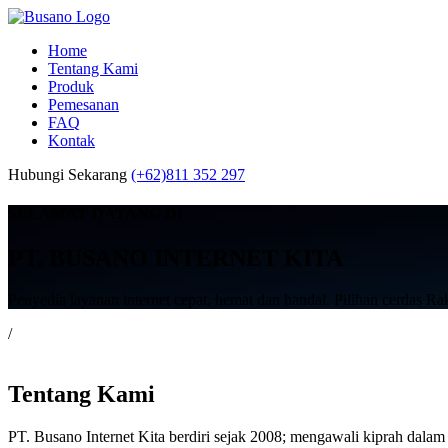
Home
Tentang Kami
Produk
Pemesanan
FAQ
Kontak
Hubungi Sekarang
(+62)811 352 297
SELAMAT DATANG DI
PT. BUSANO INTERNET KITA
Penyedia layanan internet cepat, hemat dan handal. Pilihan cerdas Ra
/
Tentang Kami
PT. Busano Internet Kita berdiri sejak 2008; mengawali kiprah dalam